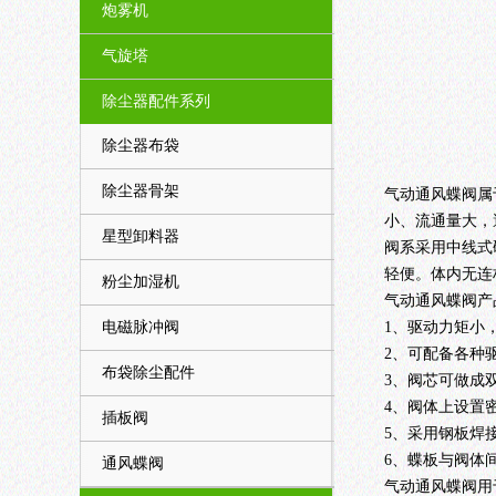
炮雾机
气旋塔
除尘器配件系列
除尘器布袋
除尘器骨架
气动通风蝶阀
属
小、流通量大，
星型卸料器
阀系采用中线式
轻便。体内无连
粉尘加湿机
气动通风蝶阀产
电磁脉冲阀
1、驱动力矩小
2、可配备各种
布袋除尘配件
3、阀芯可做成
4、阀体上设置
插板阀
5、采用钢板焊
6、蝶板与阀体
通风蝶阀
气动通风蝶阀用