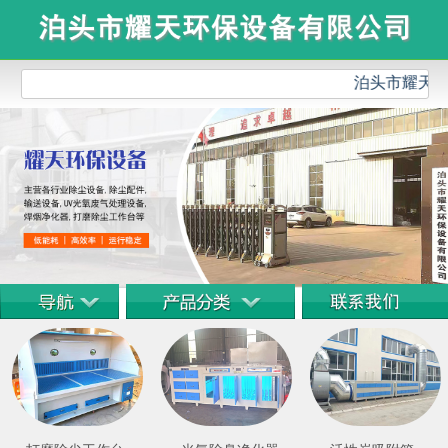
泊头市耀天环